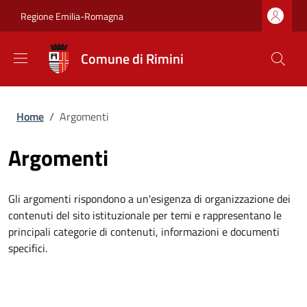
Salta al contenuto principale
Skip to footer content
Regione Emilia-Romagna
Comune di Rimini
Briciole di pane
Home
/
Argomenti
Argomenti
Gli argomenti rispondono a un'esigenza di organizzazione dei
contenuti del sito istituzionale per temi e rappresentano le
principali categorie di contenuti, informazioni e documenti
specifici.