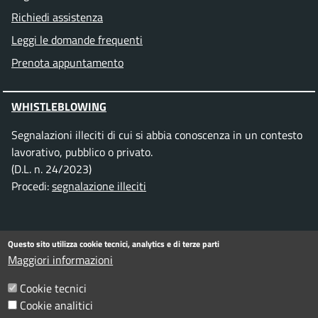
Richiedi assistenza
Leggi le domande frequenti
Prenota appuntamento
WHISTLEBLOWING
Segnalazioni illeciti di cui si abbia conoscenza in un contesto
lavorativo, pubblico o privato.
(D.L. n. 24/2023)
Procedi:
segnalazione illeciti
SEGUICI SU
Questo sito utilizza cookie tecnici, analytics e di terze parti
Maggiori informazioni
Facebook
Instagram
Telegram
Twitter
WhatsApp
YouTube
Cookie tecnici
Cookie analitici