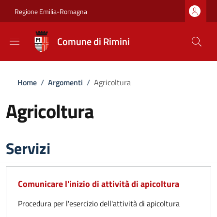
Salta al contenuto principale
Skip to footer content
Regione Emilia-Romagna
Comune di Rimini
Briciole di pane
Home
/
Argomenti
/
Agricoltura
Agricoltura
Servizi
Comunicare l'inizio di attività di apicoltura
Procedura per l'esercizio dell'attività di apicoltura