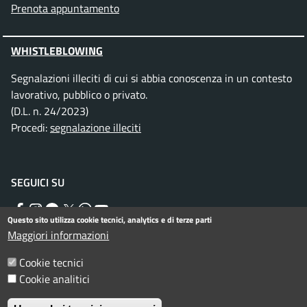
Prenota appuntamento
WHISTLEBLOWING
Segnalazioni illeciti di cui si abbia conoscenza in un contesto
lavorativo, pubblico o privato.
(D.L. n. 24/2023)
Procedi:
segnalazione illeciti
SEGUICI SU
Facebook
Instagram
Telegram
Twitter
WhatsApp
YouTube
Questo sito utilizza cookie tecnici, analytics e di terze parti
Maggiori informazioni
Menu piè di pagina
Cookie tecnici
Informativa privacy
Note legali
Cookie analitici
Dichiarazione di accessibilità