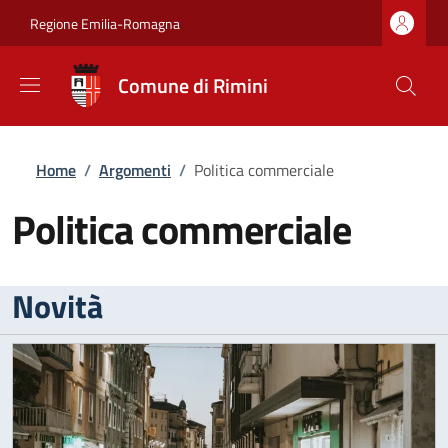
Salta al contenuto principale
Skip to footer content
Regione Emilia-Romagna
Comune di Rimini
Briciole di pane
Home
/
Argomenti
/
Politica commerciale
Politica commerciale
Novità