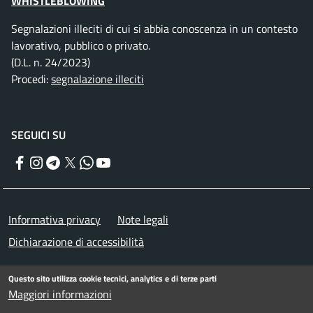
WHISTLEBLOWING
Segnalazioni illeciti di cui si abbia conoscenza in un contesto
lavorativo, pubblico o privato.
(D.L. n. 24/2023)
Procedi:
segnalazione illeciti
SEGUICI SU
Facebook
Instagram
Telegram
Twitter
WhatsApp
YouTube
Menu piè di pagina
Informativa privacy
Note legali
Dichiarazione di accessibilità
© Comune di Rimini. Tutti i diritti riservati.
Questo sito utilizza cookie tecnici, analytics e di terze parti
Maggiori informazioni