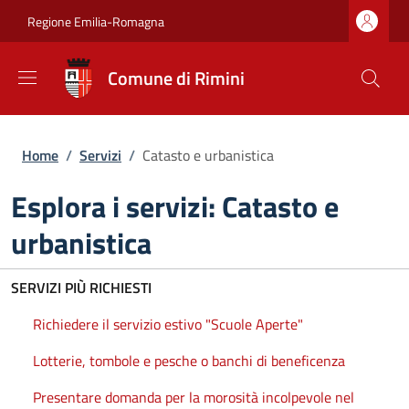
Salta al contenuto principale
Skip to footer content
Regione Emilia-Romagna
Comune di Rimini
Briciole di pane
Home
/
Servizi
/
Catasto e urbanistica
Esplora i servizi: Catasto e
urbanistica
SERVIZI PIÙ RICHIESTI
Richiedere il servizio estivo "Scuole Aperte"
Lotterie, tombole e pesche o banchi di beneficenza
Presentare domanda per la morosità incolpevole nel