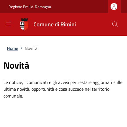
Salta al contenuto principale
Skip to footer content
Regione Emilia-Romagna
Comune di Rimini
Briciole di pane
Home
/
Novità
Novità
Le notizie, i comunicati e gli avvisi per restare aggiornati sulle
ultime novità, opportunità e cosa succede nel territorio
comunale.