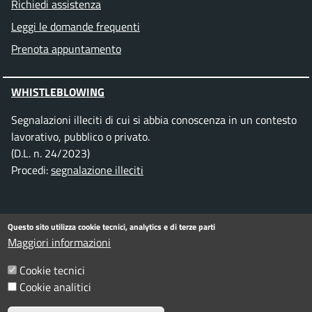
Richiedi assistenza
Leggi le domande frequenti
Prenota appuntamento
WHISTLEBLOWING
Segnalazioni illeciti di cui si abbia conoscenza in un contesto
lavorativo, pubblico o privato.
(D.L. n. 24/2023)
Procedi:
segnalazione illeciti
SEGUICI SU
Questo sito utilizza cookie tecnici, analytics e di terze parti
Maggiori informazioni
Facebook
Instagram
Telegram
Twitter
WhatsApp
YouTube
Cookie tecnici
Cookie analitici
Informativa privacy
Note legali