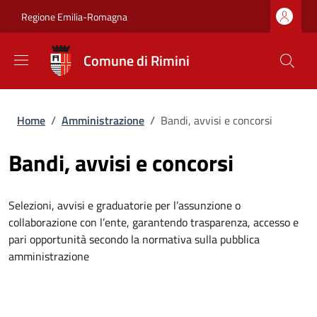
Salta al contenuto principale
Skip to footer content
Regione Emilia-Romagna
Comune di Rimini
Briciole di pane
Home
/
Amministrazione
/
Bandi, avvisi e concorsi
Bandi, avvisi e concorsi
Selezioni, avvisi e graduatorie per l’assunzione o
collaborazione con l’ente, garantendo trasparenza, accesso e
pari opportunità secondo la normativa sulla pubblica
amministrazione