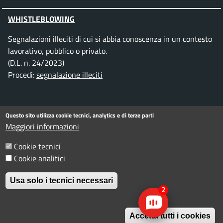
WHISTLEBLOWING
Segnalazioni illeciti di cui si abbia conoscenza in un contesto
lavorativo, pubblico o privato.
(D.L. n. 24/2023)
Procedi:
segnalazione illeciti
SEGUICI SU
Questo sito utilizza cookie tecnici, analytics e di terze parti
Maggiori informazioni
Facebook
Instagram
Telegram
Twitter
WhatsApp
YouTube
Cookie tecnici
Cookie analitici
Menu piè di pagina
Informativa privacy
Note legali
Usa solo i tecnici necessari
Dichiarazione di accessibilità
2
W
© Comune di Rimini. Tutti i diritti riservati.
Accetta tutti i cookies