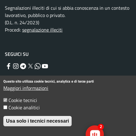
Segnalazioni illeciti di cui si abbia conoscenza in un contesto
lavorativo, pubblico o privato.
(D.L. n. 24/2023)
Procedi:
segnalazione illeciti
SEGUICI SU
Facebook
Instagram
Telegram
Twitter
WhatsApp
YouTube
Questo sito utilizza cookie tecnici, analytics e di terze parti
Maggiori informazioni
Menu piè di pagina
Informativa privacy
Note legali
Cookie tecnici
Dichiarazione di accessibilità
Cookie analitici
© Comune di Rimini. Tutti i diritti riservati.
Usa solo i tecnici necessari
2