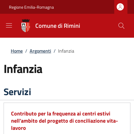
Salta al contenuto principale
Skip to footer content
Regione Emilia-Romagna
Comune di Rimini
Briciole di pane
Home
/
Argomenti
/
Infanzia
Infanzia
Servizi
Contributo per la frequenza ai centri estivi
nell'ambito del progetto di conciliazione vita-
lavoro