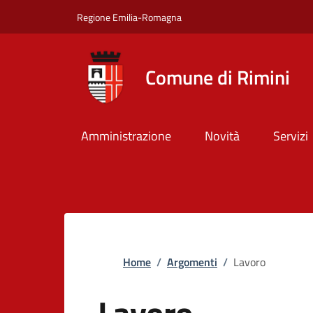
Salta al contenuto principale
Skip to footer content
Regione Emilia-Romagna
Comune di Rimini
Amministrazione
Novità
Servizi
Briciole di pane
Home
/
Argomenti
/
Lavoro