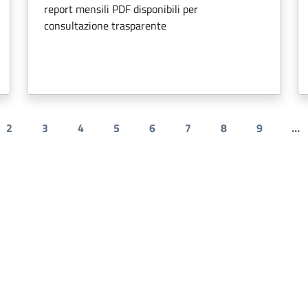
report mensili PDF disponibili per
consultazione trasparente
2
3
4
5
6
7
8
9
…
dente
a attuale
Pagina
Pagina
Pagina
Pagina
Pagina
Pagina
Pagina
Pagina