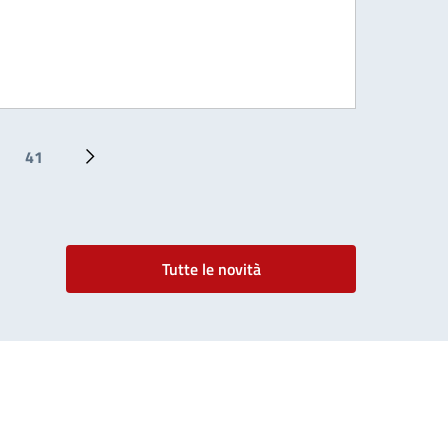
41
Ultima pagina
Pagina successiva
Tutte le novità