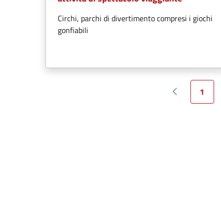
Circhi, parchi di divertimento compresi i giochi
gonfiabili
1
Pagina prece
Pagin