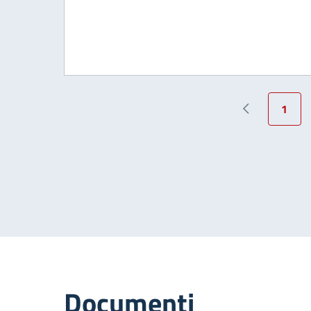
1
Pagina prece
Pagin
Documenti