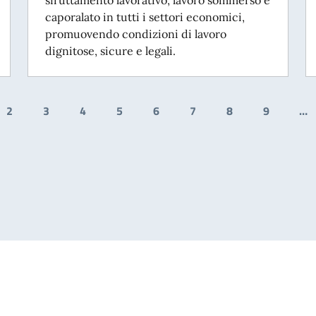
caporalato in tutti i settori economici,
promuovendo condizioni di lavoro
dignitose, sicure e legali.
2
3
4
5
6
7
8
9
…
dente
a attuale
Pagina
Pagina
Pagina
Pagina
Pagina
Pagina
Pagina
Pagina