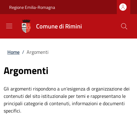
Salta al contenuto principale
Skip to footer content
Regione Emilia-Romagna
Comune di Rimini
Briciole di pane
Home
/
Argomenti
Argomenti
Gli argomenti rispondono a un'esigenza di organizzazione dei
contenuti del sito istituzionale per temi e rappresentano le
principali categorie di contenuti, informazioni e documenti
specifici.