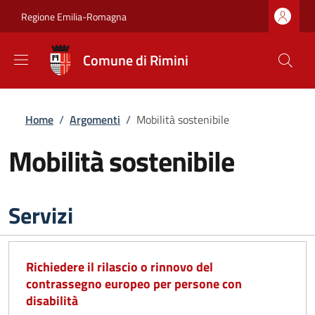
Salta al contenuto principale
Skip to footer content
Regione Emilia-Romagna
Comune di Rimini
Briciole di pane
Home
/
Argomenti
/
Mobilità sostenibile
Mobilità sostenibile
Servizi
Richiedere il rilascio o rinnovo del
contrassegno europeo per persone con
disabilità