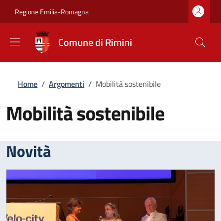
Salta al contenuto principale
Skip to footer content
Regione Emilia-Romagna
Comune di Rimini
Briciole di pane
Home
/
Argomenti
/
Mobilità sostenibile
Mobilità sostenibile
Novità