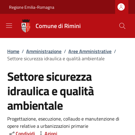
Salta al contenuto principale
Skip to footer content
Regione Emilia-Romagna
Comune di Rimini
Briciole di pane
Home
/
Amministrazione
/
Aree Amministrative
/
Settore sicurezza idraulica e qualità ambientale
Settore sicurezza
idraulica e qualità
ambientale
Dettagli
Progettazione, esecuzione, collaudo e manutenzione di
opere relative a urbanizzazioni primarie
Condividi
Azioni