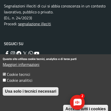
Segnalazioni illeciti di cui si abbia conoscenza in un contesto
lavorativo, pubblico o privato.
(D.L. n. 24/2023)
Procedi:
segnalazione illeciti
SEGUICI SU
Facebook
Instagram
Telegram
Twitter
WhatsApp
YouTube
Questo sito utilizza cookie tecnici, analytics e di terze parti
Maggiori informazioni
Menu piè di pagina
Informativa privacy
Note legali
Cookie tecnici
Cookie analitici
Dichiarazione di accessibilità
Usa solo i tecnici necessari
© Comune di Rimini. Tutti i diritti riservati.
2
Accetta tutti i cookies