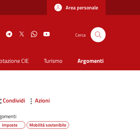
Area personale
book
Instagram
Telegram
Twitter
WhatsApp
YouTube
Cerca
otazione CIE
Turismo
Argomenti
Condividi
Azioni
gomenti
Imposte
Mobilità sostenibile