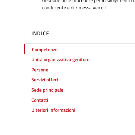
Dettagli
Gestione delle procedure per lo svolgimento de
conducente e di rimessa veicoli
INDICE
Competenze
Unità organizzativa genitore
Persone
Servizi offerti
Sede principale
Contatti
Ulteriori informazioni