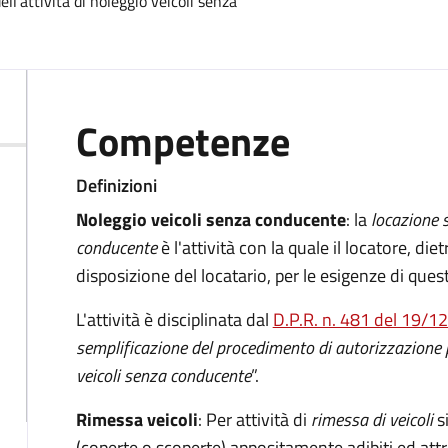
ll'attività di noleggio veicoli senza
Competenze
Definizioni
Noleggio veicoli senza conducente
: la
locazione 
conducente
è l'attività con la quale il locatore, die
disposizione del locatario, per le esigenze di ques
L'attività è disciplinata dal
D.P.R. n. 481 del 19/1
semplificazione del procedimento di autorizzazione per
veicoli senza conducente
”.
Rimessa veicoli
: Per attività di
rimessa di veicoli
si
(coperte o scoperte) appositamente adibiti ed attr