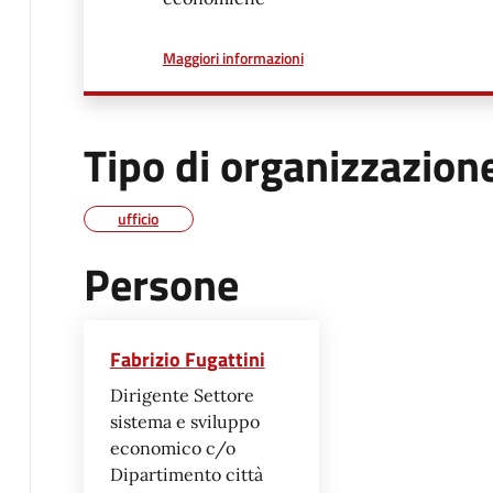
a proposito di
Maggiori informazioni
Tipo di organizzazion
ufficio
Persone
Fabrizio Fugattini
Dirigente Settore
sistema e sviluppo
economico c/o
Dipartimento città