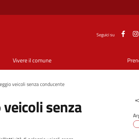
Face
Seguici su
Vivere il comune
Pren
leggio veicoli senza conducente
 veicoli senza
Ar