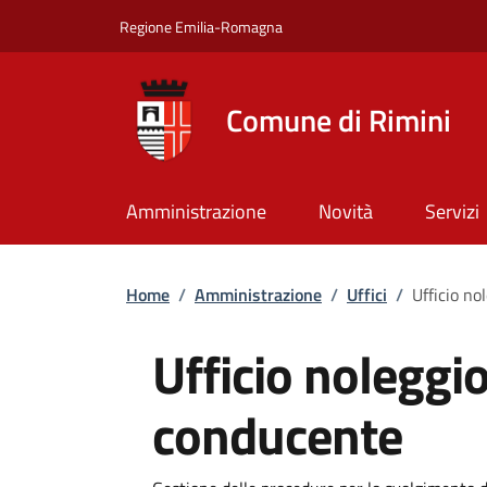
Salta al contenuto principale
Skip to footer content
Regione Emilia-Romagna
Comune di Rimini
Amministrazione
Novità
Servizi
Briciole di pane
Home
/
Amministrazione
/
Uffici
/
Ufficio no
Ufficio noleggio
conducente