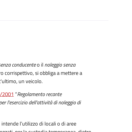
senza conducente
o il
noleggio senza
tro corrispettivo, si obbliga a mettere a
t'ultimo, un veicolo.
2/2001
“
Regolamento recante
 l'esercizio dell'attività di noleggio di
 intende l’utilizzo di locali o di aree
ezzati, per la custodia temporanea, dietro