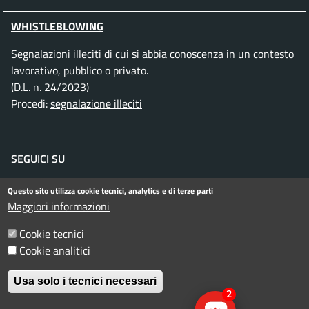
WHISTLEBLOWING
Segnalazioni illeciti di cui si abbia conoscenza in un contesto
lavorativo, pubblico o privato.
(D.L. n. 24/2023)
Procedi:
segnalazione illeciti
SEGUICI SU
Facebook
Instagram
Telegram
Twitter
WhatsApp
YouTube
Questo sito utilizza cookie tecnici, analytics e di terze parti
Maggiori informazioni
Cookie tecnici
Menu piè di pagina
Informativa privacy
Note legali
Cookie analitici
Dichiarazione di accessibilità
Usa solo i tecnici necessari
2
© Comune di Rimini. Tutti i diritti riservati.