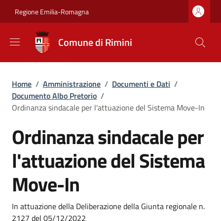
Salta al contenuto principale
Skip to footer content
Regione Emilia-Romagna
Comune di Rimini
Briciole di pane
Home
/
Amministrazione
/
Documenti e Dati
/
Documento Albo Pretorio
/
Ordinanza sindacale per l'attuazione del Sistema Move-In
Ordinanza sindacale per
l'attuazione del Sistema
Move-In
Dettagli
In attuazione della Deliberazione della Giunta regionale n.
2127 del 05/12/2022