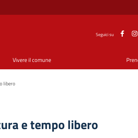
Face
Seguici su
Vivere il comune
Pren
ne
o libero
ltura e tempo libero