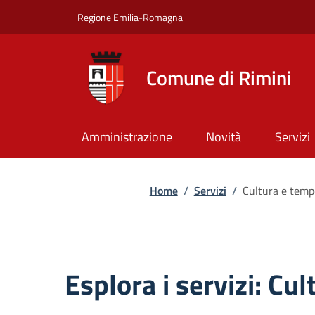
Salta al contenuto principale
Skip to footer content
Regione Emilia-Romagna
Comune di Rimini
Amministrazione
Novità
Servizi
Briciole di pa
Home
/
Servizi
/
Cultura e temp
Esplora i servizi: Cu