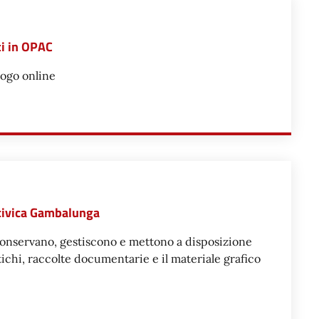
ti in OPAC
logo online
FILM NON PRESENTI IN OPAC
a civica Gambalunga
conservano, gestiscono e mettono a disposizione
ntichi, raccolte documentarie e il materiale grafico
 DELLA BIBLIOTECA CIVICA GAMBALUNGA