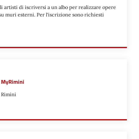
 artisti di iscriversi a un albo per realizzare opere
 su muri esterni. Per l'iscrizione sono richiesti
LIZZARE OPERE DI ARTE MURARIA - WRITING E STREET ART
ng MyRimini
i Rimini
OCIAL STORYTELLING MYRIMINI