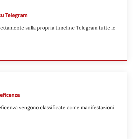
su Telegram
rettamente sulla propria timeline Telegram tutte le
PA DEL COMUNE SU TELEGRAM
neficenza
ficenza vengono classificate come manifestazioni
 O BANCHI DI BENEFICENZA