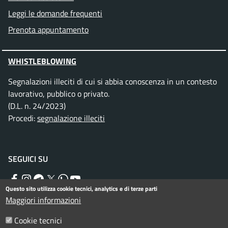
Leggi le domande frequenti
Prenota appuntamento
WHISTLEBLOWING
Segnalazioni illeciti di cui si abbia conoscenza in un contesto
lavorativo, pubblico o privato.
(D.L. n. 24/2023)
Procedi:
segnalazione illeciti
SEGUICI SU
Facebook
Instagram
Telegram
Twitter
WhatsApp
YouTube
Questo sito utilizza cookie tecnici, analytics e di terze parti
Maggiori informazioni
Menu piè di pagina
Cookie tecnici
Informativa privacy
Note legali