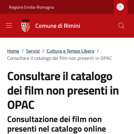
Salta al contenuto principale
Skip to footer content
Regione Emilia-Romagna
Comune di Rimini
Briciole di pane
Home
/
Servizi
/
Cultura e Tempo Libero
/
Consultare il catalogo dei film non presenti in OPAC
Consultare il catalogo
dei film non presenti in
OPAC
Consultazione dei film non
presenti nel catalogo online