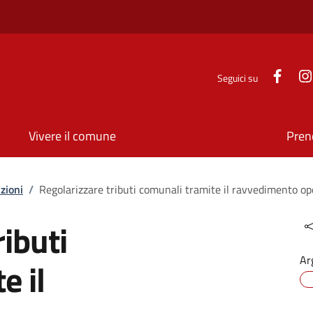
Face
Seguici su
Vivere il comune
Pren
zioni
/
Regolarizzare tributi comunali tramite il ravvedimento o
ibuti
Ar
e il