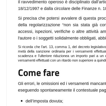
Il ravvedimento operoso è disciplinato dall’arti
18/12/1997 e dalla circolare delle Finanze n. 1
Si precisa che potersi avvalere di questa pro
della regolarizzazione “non sia stata già co
accessi, ispezioni, verifiche o altre attività 
l'autore o i soggetti solidalmente obbligati, a
Si ricorda che l’art. 13, comma 1, del decreto legislativ
metà della sanzione ordinaria per i versamenti effettua
scadenza e l’ulteriore riduzione
a un importo pari a un q
versamenti effettuati con un ritardo non superiore a quind
Come fare
Gli errori, le omissioni ed i versamenti mancan
eseguendo spontaneamente il contestuale pa
dell’imposta dovuta;