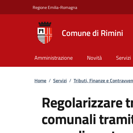
Salta al contenuto principale
Skip to footer content
Regione Emilia-Romagna
Comune di Rimini
Amministrazione
Novità
Servizi
Briciole di pane
Home
/
Servizi
/
Tributi, Finanze e Contravven
Regolarizzare tr
comunali tramit