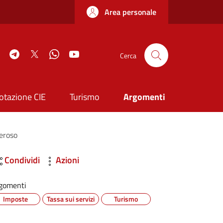
Area personale
book
Instagram
Telegram
Twitter
WhatsApp
YouTube
Cerca
otazione CIE
Turismo
Argomenti
peroso
Condividi
Azioni
gomenti
Imposte
Tassa sui servizi
Turismo