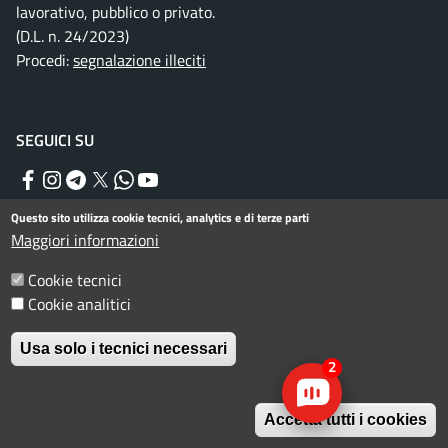
lavorativo, pubblico o privato.
(D.L. n. 24/2023)
Procedi:
segnalazione illeciti
SEGUICI SU
Facebook
Instagram
Telegram
Twitter
WhatsApp
YouTube
Questo sito utilizza cookie tecnici, analytics e di terze parti
Maggiori informazioni
Menu piè di pagina
Informativa privacy
Note legali
Cookie tecnici
Dichiarazione di accessibilità
Cookie analitici
© Comune di Rimini. Tutti i diritti riservati.
Usa solo i tecnici necessari
2
Accetta tutti i cookies
Allegati