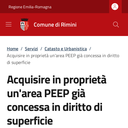
Salta al contenuto principale
Skip to footer content
Regione Emilia-Romagna
Comune di Rimini
Briciole di pane
Home
/
Servizi
/
Catasto e Urbanistica
/
Acquisire in proprietà un'area PEEP già concessa in diritto
di superficie
Acquisire in proprietà
un'area PEEP già
concessa in diritto di
superficie