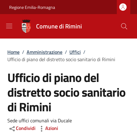
Salta al contenuto principale
Skip to footer content
Regione Emilia-Romagna
Comune di Rimini
Briciole di pane
Home
/
Amministrazione
/
Uffici
/
Ufficio di piano del distretto socio sanitario di Rimini
Ufficio di piano del
distretto socio sanitario
di Rimini
Dettagli
Sede uffici comunali via Ducale
Condividi
Azioni