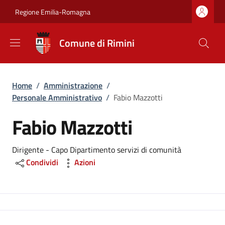
Salta al contenuto principale
Skip to footer content
Regione Emilia-Romagna
Comune di Rimini
Briciole di pane
Home
/
Amministrazione
/
Personale Amministrativo
/
Fabio Mazzotti
Fabio Mazzotti
Dirigente - Capo Dipartimento servizi di comunità
Condividi
Azioni