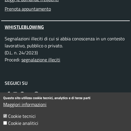
Prenota appuntamento
WHISTLEBLOWING
Segnalazioni illeciti di cui si abbia conoscenza in un contesto
lavorativo, pubblico o privato.
(D.L. n. 24/2023)
Procedi:
segnalazione illeciti
SEGUICI SU
Facebook
Instagram
Telegram
Twitter
WhatsApp
YouTube
Questo sito utilizza cookie tecnici, analytics e di terze parti
Maggiori informazioni
Menu piè di pagina
Cookie tecnici
Informativa privacy
Note legali
Cookie analitici
Dichiarazione di accessibilità