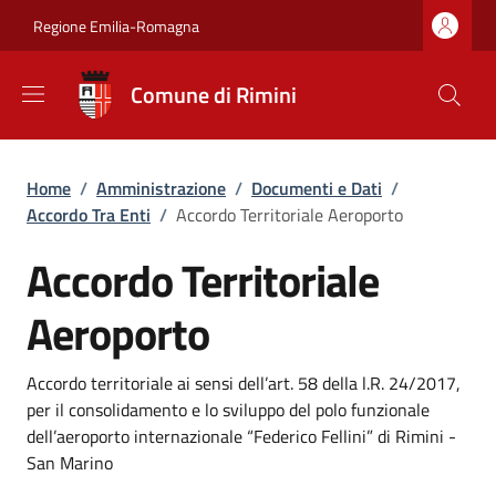
Salta al contenuto principale
Skip to footer content
Regione Emilia-Romagna
Comune di Rimini
Briciole di pane
Home
/
Amministrazione
/
Documenti e Dati
/
Accordo Tra Enti
/
Accordo Territoriale Aeroporto
Accordo Territoriale
Aeroporto
Dettagli
Accordo territoriale ai sensi dell’art. 58 della l.R. 24/2017,
per il consolidamento e lo sviluppo del polo funzionale
dell’aeroporto internazionale “Federico Fellini” di Rimini -
San Marino