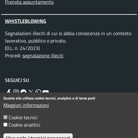
Prenota appuntamento
WHISTLEBLOWING
Segnalazioni illeciti di cui si abbia conoscenza in un contesto
lavorativo, pubblico o privato.
(D.L. n. 24/2023)
Procedi:
segnalazione illeciti
SEGUICI SU
Facebook
Instagram
Telegram
Twitter
WhatsApp
YouTube
Questo sito utilizza cookie tecnici, analytics e di terze parti
Maggiori informazioni
Menu piè di pagina
Cookie tecnici
Informativa privacy
Note legali
Cookie analitici
Dichiarazione di accessibilità