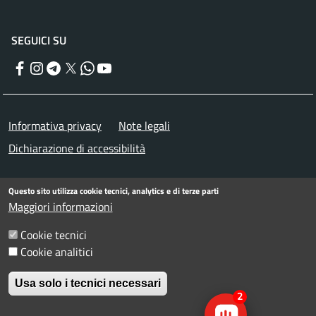
SEGUICI SU
Facebook
Instagram
Telegram
Twitter
WhatsApp
YouTube
Menu piè di pagina
Informativa privacy
Note legali
Dichiarazione di accessibilità
© Comune di Rimini. Tutti i diritti riservati.
Questo sito utilizza cookie tecnici, analytics e di terze parti
Maggiori informazioni
Cookie tecnici
Cookie analitici
Usa solo i tecnici necessari
2