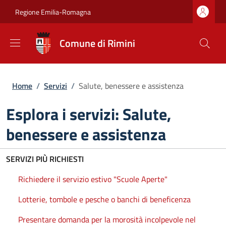
Salta al contenuto principale
Skip to footer content
Regione Emilia-Romagna
Comune di Rimini
Briciole di pane
Home
/
Servizi
/
Salute, benessere e assistenza
Esplora i servizi: Salute,
benessere e assistenza
SERVIZI PIÙ RICHIESTI
Richiedere il servizio estivo "Scuole Aperte"
Lotterie, tombole e pesche o banchi di beneficenza
Presentare domanda per la morosità incolpevole nel