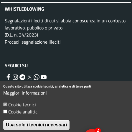
WHISTLEBLOWING
Segnalazioni illeciti di cui si abbia conoscenza in un contesto
lavorativo, pubblico o privato.
(D.L. n. 24/2023)
Procedi:
segnalazione illeciti
SEGUICI SU
Facebook
Instagram
Telegram
Twitter
WhatsApp
YouTube
Questo sito utilizza cookie tecnici, analytics e di terze parti
Maggiori informazioni
Menu piè di pagina
Informativa privacy
Note legali
Cookie tecnici
Dichiarazione di accessibilità
Cookie analitici
Usa solo i tecnici necessari
© Comune di Rimini. Tutti i diritti riservati.
2