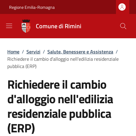
Salta al contenuto principale
Skip to footer content
Regione Emilia-Romagna
Comune di Rimini
Briciole di pane
Home
/
Servizi
/
Salute, Benessere e Assistenza
/
Richiedere il cambio d'alloggio nell'edilizia residenziale
pubblica (ERP)
Richiedere il cambio
d'alloggio nell'edilizia
residenziale pubblica
(ERP)