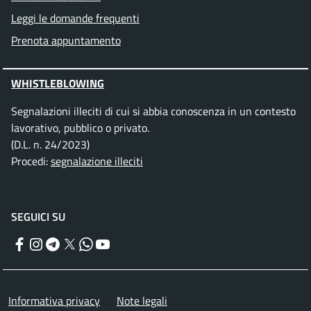
Leggi le domande frequenti
Prenota appuntamento
WHISTLEBLOWING
Segnalazioni illeciti di cui si abbia conoscenza in un contesto
lavorativo, pubblico o privato.
(D.L. n. 24/2023)
Procedi:
segnalazione illeciti
SEGUICI SU
Facebook
Instagram
Telegram
Twitter
WhatsApp
YouTube
Menu piè di pagina
Informativa privacy
Note legali