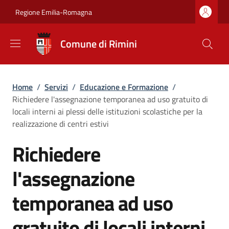
Salta al contenuto principale
Skip to footer content
Regione Emilia-Romagna
Comune di Rimini
Briciole di pane
Home
/
Servizi
/
Educazione e Formazione
/
Richiedere l'assegnazione temporanea ad uso gratuito di
locali interni ai plessi delle istituzioni scolastiche per la
realizzazione di centri estivi
Richiedere
l'assegnazione
temporanea ad uso
gratuito di locali interni