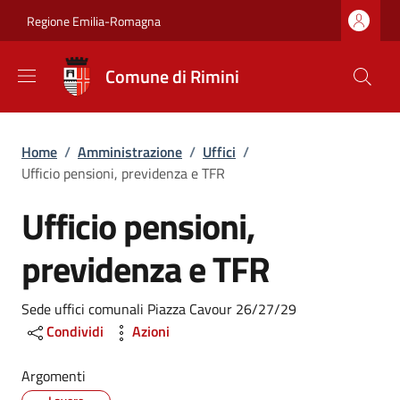
Salta al contenuto principale
Skip to footer content
Regione Emilia-Romagna
Comune di Rimini
Briciole di pane
Home
/
Amministrazione
/
Uffici
/
Ufficio pensioni, previdenza e TFR
Ufficio pensioni,
previdenza e TFR
Dettagli
Sede uffici comunali Piazza Cavour 26/27/29
Condividi
Azioni
Argomenti