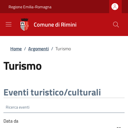
Salta al contenuto principale
Skip to footer content
Regione Emilia-Romagna
Comune di Rimini
Briciole di pane
Home
/
Argomenti
/
Turismo
Turismo
Eventi turistico/culturali
Data da