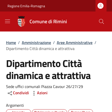
Salta al contenuto principale
Skip to footer content
Regione Emilia-Romagna
Comune di Rimini
Briciole di pane
Home
/
Amministrazione
/
Aree Amministrative
/
Dipartimento Città dinamica e attrattiva
Dipartimento Città
dinamica e attrattiva
Dettagli
Sede uffici comunali Piazza Cavour 26/27/29
Condividi
Azioni
Argomenti