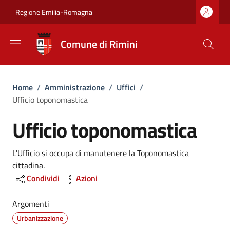
Salta al contenuto principale
Skip to footer content
Regione Emilia-Romagna
Comune di Rimini
Briciole di pane
Home
/
Amministrazione
/
Uffici
/
Ufficio toponomastica
Ufficio toponomastica
Dettagli
L'Ufficio si occupa di manutenere la Toponomastica
cittadina.
Condividi
Azioni
Argomenti
Urbanizzazione