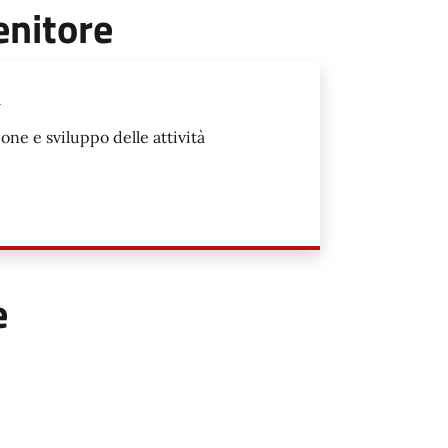
enitore
o
e e sviluppo delle attività
e