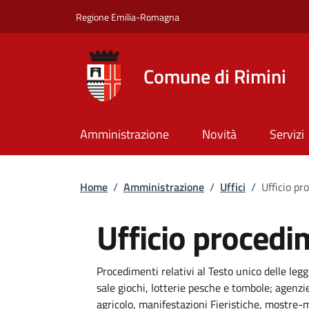
Salta al contenuto principale
Skip to footer content
Regione Emilia-Romagna
Comune di Rimini
Amministrazione
Novità
Servizi
Briciole di pane
Home
/
Amministrazione
/
Uffici
/
Ufficio p
Ufficio proced
Dettagli
Procedimenti relativi al Testo unico delle leggi
sale giochi, lotterie pesche e tombole; agenzie 
agricolo, manifestazioni Fieristiche, mostre-