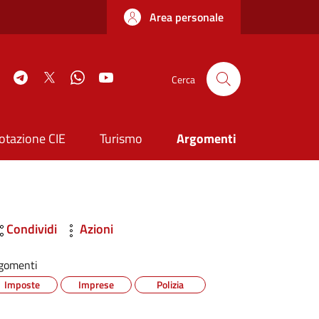
Area personale
book
Instagram
Telegram
Twitter
WhatsApp
YouTube
Cerca
otazione CIE
Turismo
Argomenti
Condividi
Azioni
gomenti
Imposte
Imprese
Polizia