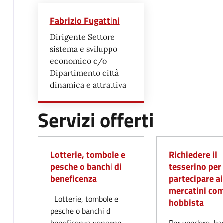
Fabrizio Fugattini
Dirigente Settore
sistema e sviluppo
economico c/o
Dipartimento città
dinamica e attrattiva
Servizi offerti
Lotterie, tombole e
Richiedere il
pesche o banchi di
tesserino per
beneficenza
partecipare ai
mercatini co
Lotterie, tombole e
hobbista
pesche o banchi di
beneficenza vengono
Per vendere, ba