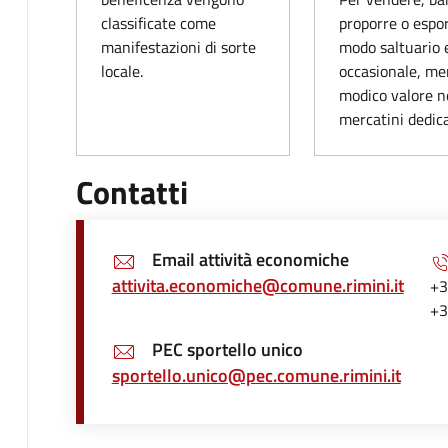
classificate come
proporre o espor
manifestazioni di sorte
modo saltuario 
locale.
occasionale, mer
modico valore n
mercatini dedica
Contatti
Email attività economiche
attivita.economiche@comune.rimini.it
+3
+3
PEC sportello unico
sportello.unico@pec.comune.rimini.it