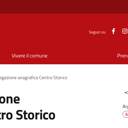
Face
Seguici su
Vivere il comune
Pren
legazione anagrafica Centro Storico
ione
Ar
ro Storico
S