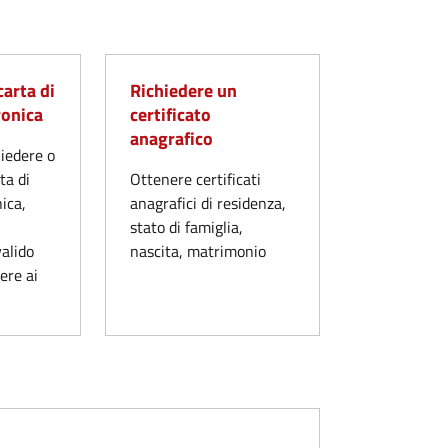
carta di
Richiedere un
ronica
certificato
anagrafico
hiedere o
ta di
Ottenere certificati
nica,
anagrafici di residenza,
stato di famiglia,
valido
nascita, matrimonio
ere ai