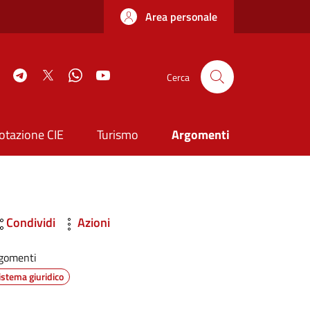
Area personale
book
Instagram
Telegram
Twitter
WhatsApp
YouTube
Cerca
otazione CIE
Turismo
Argomenti
Condividi
Azioni
gomenti
istema giuridico