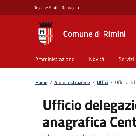
Salta al contenuto principale
Skip to footer content
Regione Emilia-Romagna
Comune di Rimini
Amministrazione
Novità
Servizi
Briciole di pane
Home
/
Amministrazione
/
Uffici
/
Ufficio de
Ufficio delegaz
anagrafica Cent