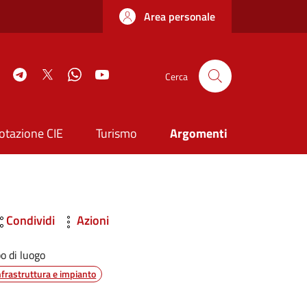
Area personale
book
Instagram
Telegram
Twitter
WhatsApp
YouTube
Cerca
otazione CIE
Turismo
Argomenti
Condividi
Azioni
po di luogo
nfrastruttura e impianto