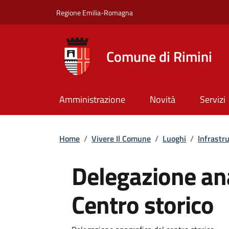
Salta al contenuto principale
Skip to footer content
Regione Emilia-Romagna
Comune di Rimini
Amministrazione
Novità
Servizi
Briciole di pane
Home
/
Vivere Il Comune
/
Luoghi
/
Infrastr
Delegazione an
Centro storico