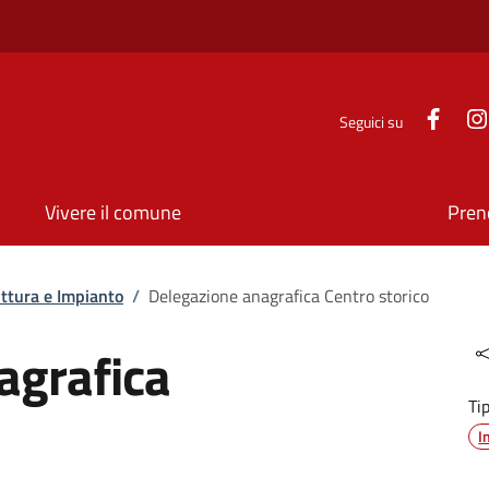
Face
Seguici su
Vivere il comune
Pren
uttura e Impianto
/
Delegazione anagrafica Centro storico
agrafica
Ti
I