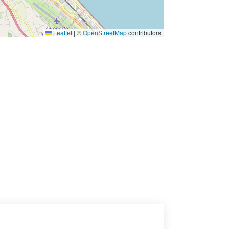
Leaflet
|
©
OpenStreetMap
contributors