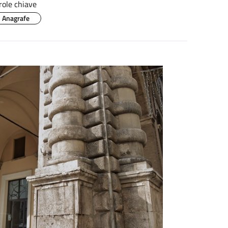
role chiave
Anagrafe