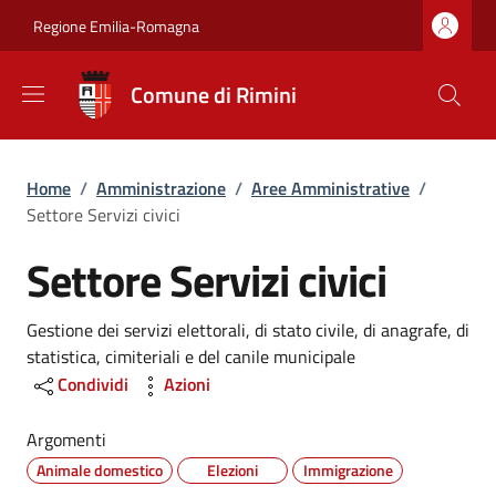
Salta al contenuto principale
Skip to footer content
Regione Emilia-Romagna
Comune di Rimini
Briciole di pane
Home
/
Amministrazione
/
Aree Amministrative
/
Settore Servizi civici
Settore Servizi civici
Dettagli
Gestione dei servizi elettorali, di stato civile, di anagrafe, di
statistica, cimiteriali e del canile municipale
Condividi
Azioni
Argomenti
Animale domestico
Elezioni
Immigrazione