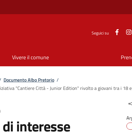
Face
Seguici su
Vivere il comune
Pren
/
Documento Albo Pretorio
/
ziativa "Cantiere Città - Junior Edition" rivolto a giovani tra i 18 
o
Ar
di interesse