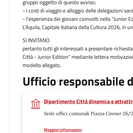
gruppo oggetto di questo avviso;
- i costi di viaggio e alloggio delle delegazioni s
- l’esperienza dei giovani coinvolti nella "Junior
L’Aquila, Capitale Italiana della Cultura 2026, in u
SI INVITANO
pertanto tutti gli interessati a presentare richiesta
Città - Junior Edition" mediante lettera motivazion
modello allegato.
Ufficio responsabile
Dipartimento Città dinamica e attratti
Sede uffici comunali Piazza Cavour 26/
a proposito di
Maggiori informazioni