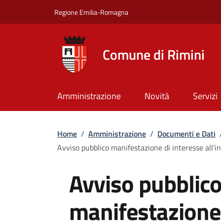
Salta al contenuto principale
Skip to footer content
Regione Emilia-Romagna
Comune di Rimini
Amministrazione
Novità
Servizi
Briciole di pane
Home
/
Amministrazione
/
Documenti e Dati
Avviso pubblico manifestazione di interesse all'ini
Avviso pubblic
manifestazione 