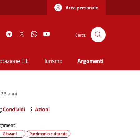
Area personale
book
Instagram
Telegram
Twitter
WhatsApp
YouTube
Cerca
otazione CIE
Turismo
Argomenti
e 23 anni
Condividi
Azioni
gomenti
Giovani
Patrimonio culturale