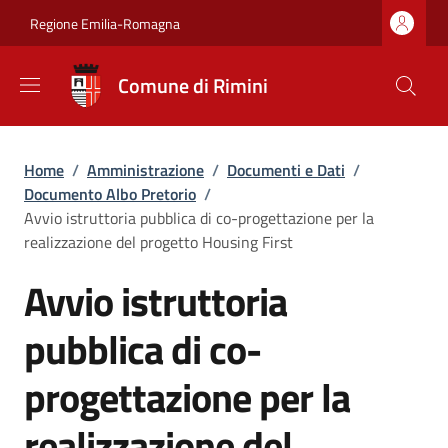
Salta al contenuto principale
Skip to footer content
Regione Emilia-Romagna
Comune di Rimini
Briciole di pane
Home
/
Amministrazione
/
Documenti e Dati
/
Documento Albo Pretorio
/
Avvio istruttoria pubblica di co-progettazione per la
realizzazione del progetto Housing First
Avvio istruttoria
pubblica di co-
progettazione per la
realizzazione del