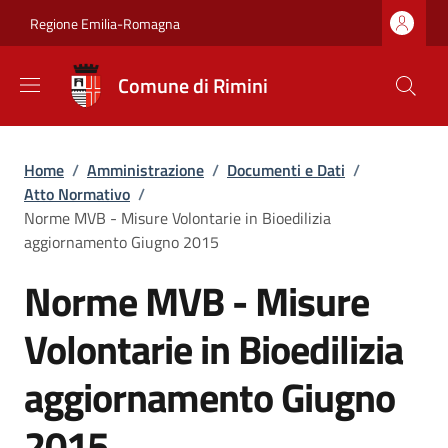
Salta al contenuto principale
Skip to footer content
Regione Emilia-Romagna
Comune di Rimini
Briciole di pane
Home
/
Amministrazione
/
Documenti e Dati
/
Atto Normativo
/
Norme MVB - Misure Volontarie in Bioedilizia
aggiornamento Giugno 2015
Norme MVB - Misure
Volontarie in Bioedilizia
aggiornamento Giugno
2015