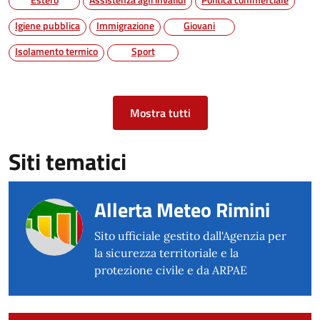
Igiene pubblica
Immigrazione
Giovani
Isolamento termico
Sport
Mostra tutti
Siti tematici
Allerta Meteo Rimini
Sito ufficiale gestito dall'Agenzia per
la sicurezza territoriale e la
protezione civile e da ARPAE