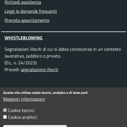
Richiedi assistenza
Leggi le domande frequenti
Prenota appuntamento
WHISTLEBLOWING
Segnalazioni illeciti di cui si abbia conoscenza in un contesto
lavorativo, pubblico o privato.
(D.L. n. 24/2023)
Procedi:
segnalazione illeciti
SEGUICI SU
Questo sito utilizza cookie tecnici, analytics e di terze parti
Maggiori informazioni
Facebook
Instagram
Telegram
Twitter
WhatsApp
YouTube
Cookie tecnici
Cookie analitici
Informativa privacy
Note legali