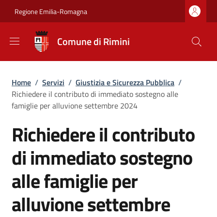
Salta al contenuto principale
Skip to footer content
Regione Emilia-Romagna
Comune di Rimini
Briciole di pane
Home
/
Servizi
/
Giustizia e Sicurezza Pubblica
/
Richiedere il contributo di immediato sostegno alle
famiglie per alluvione settembre 2024
Richiedere il contributo
di immediato sostegno
alle famiglie per
alluvione settembre