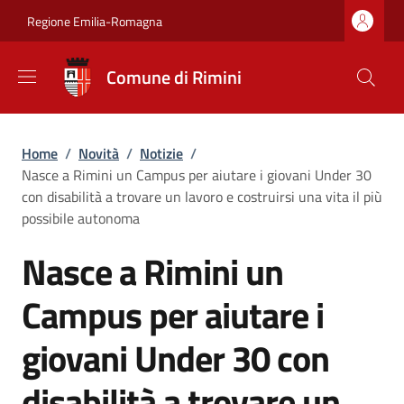
Salta al contenuto principale
Skip to footer content
Regione Emilia-Romagna
Comune di Rimini
Briciole di pane
Home
/
Novità
/
Notizie
/
Nasce a Rimini un Campus per aiutare i giovani Under 30
con disabilità a trovare un lavoro e costruirsi una vita il più
possibile autonoma
Nasce a Rimini un
Campus per aiutare i
giovani Under 30 con
disabilità a trovare un