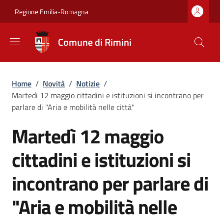
Salta al contenuto principale
Skip to footer content
Regione Emilia-Romagna
Comune di Rimini
Briciole di pane
Home
/
Novità
/
Notizie
/
Martedì 12 maggio cittadini e istituzioni si incontrano per
parlare di "Aria e mobilità nelle città"
Martedì 12 maggio
cittadini e istituzioni si
incontrano per parlare di
"Aria e mobilità nelle