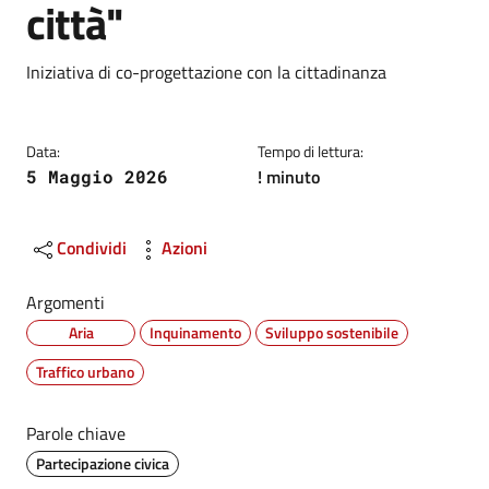
città"
Dettagli
Descrizione breve
Iniziativa di co-progettazione con la cittadinanza
Data:
Tempo di lettura:
! minuto
5 Maggio 2026
Condividi
Azioni
Argomenti
Aria
Inquinamento
Sviluppo sostenibile
Traffico urbano
Parole chiave
Partecipazione civica