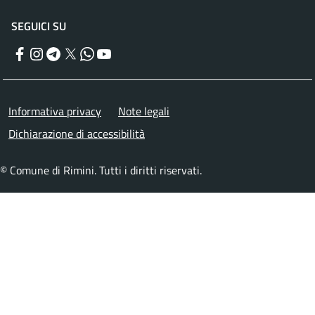
SEGUICI SU
Facebook
Instagram
Telegram
Twitter
WhatsApp
YouTube
Menu piè di pagina
Informativa privacy
Note legali
Dichiarazione di accessibilità
© Comune di Rimini. Tutti i diritti riservati.