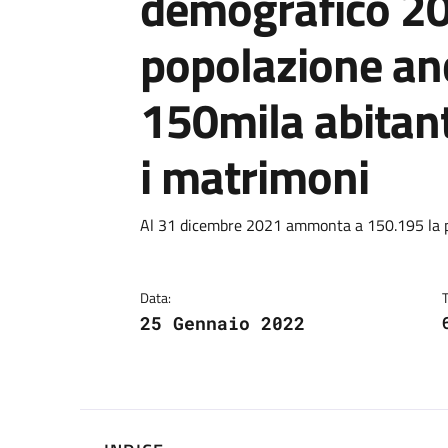
demografico 2
popolazione anc
150mila abitant
i matrimoni
Dettagli
Descrizione breve
Al 31 dicembre 2021 ammonta a 150.195 la p
Data:
25 Gennaio 2022