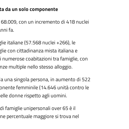
ata da un solo componente
 68.009, con un incremento di 418 nuclei
 anni fa.
glie italiane (57.568 nuclei +266), le
iglie con cittadinanza mista italiana e
i numerose coabitazioni tra famiglie, con
denze multiple nello stesso alloggio.
da una singola persona, in aumento di 522
ponente femminile (14.646 unità contro le
delle donne rispetto agli uomini.
i famiglie unipersonali over 65 è il
ione percentuale maggiore si trova nel