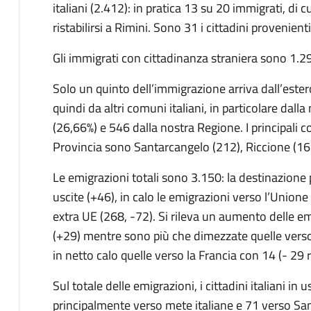
italiani (2.412): in pratica 13 su 20 immigrati, di 
ristabilirsi a Rimini. Sono 31 i cittadini provenien
Gli immigrati con cittadinanza straniera sono 1.29
Solo un quinto dell’immigrazione arriva dall’este
quindi da altri comuni italiani, in particolare dall
(26,66%) e 546 dalla nostra Regione. I principali c
Provincia sono Santarcangelo (212), Riccione (167
Le emigrazioni totali sono 3.150: la destinazione 
uscite (+46), in calo le emigrazioni verso l’Union
extra UE (268, -72). Si rileva un aumento delle e
(+29) mentre sono più che dimezzate quelle verso
in netto calo quelle verso la Francia con 14 (- 29
Sul totale delle emigrazioni, i cittadini italiani in
principalmente verso mete italiane e 71 verso 