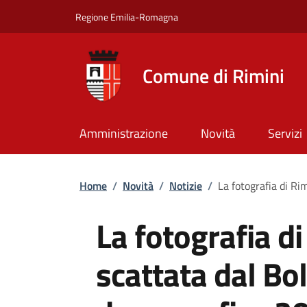
Salta al contenuto principale
Skip to footer content
Regione Emilia-Romagna
Comune di Rimini
Amministrazione
Novità
Servizi
Briciole di pane
Home
/
Novità
/
Notizie
/
La fotografia di Ri
La fotografia di
scattata dal Bol