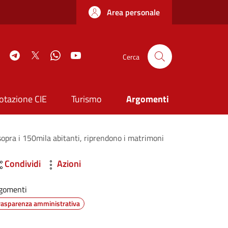
Area personale
book
Instagram
Telegram
Twitter
WhatsApp
YouTube
Cerca
otazione CIE
Turismo
Argomenti
sopra i 150mila abitanti, riprendono i matrimoni
Condividi
Azioni
gomenti
rasparenza amministrativa