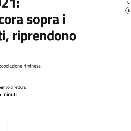
021:
Pa
I
ora sopra i
i, riprendono
opolazione riminese.
Tempo di lettura:
6 minuti