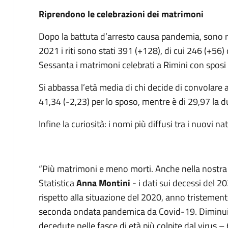
Riprendono le celebrazioni dei matrimoni
Dopo la battuta d’arresto causa pandemia, sono ri
2021 i riti sono stati 391 (+128), di cui 246 (+56) qu
Sessanta i matrimoni celebrati a Rimini con spos
Si abbassa l’età media di chi decide di convolare 
41,34 (-2,23) per lo sposo, mentre è di 29,97 la d
Infine la curiosità: i nomi più diffusi tra i nuovi
“Più matrimoni e meno morti. Anche nella nostra c
Statistica
Anna Montini
- i dati sui decessi del
rispetto alla situazione del 2020, anno tristement
seconda ondata pandemica da Covid-19. Diminuis
decedute nelle fasce di età più colpite dal virus