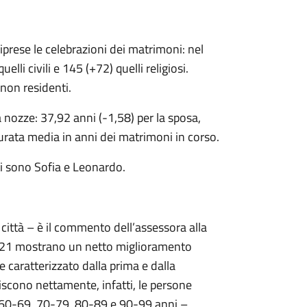
prese le celebrazioni dei matrimoni: nel
elli civili e 145 (+72) quelli religiosi.
i non residenti.
a nozze: 37,92 anni (-1,58) per la sposa,
urata media in anni dei matrimoni in corso.
 nati sono Sofia e Leonardo.
ittà – è il commento dell’assessora alla
 2021 mostrano un netto miglioramento
e caratterizzato dalla prima e dalla
cono nettamente, infatti, le persone
 – 60-69, 70-79, 80-89 e 90-99 anni –