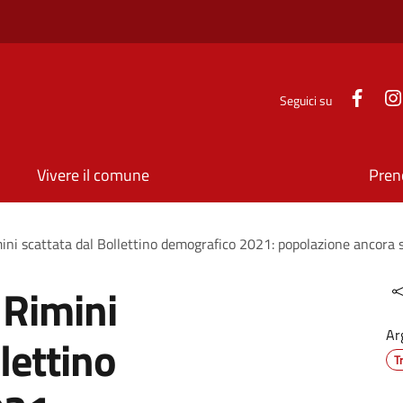
Face
Seguici su
Vivere il comune
Pren
mini scattata dal Bollettino demografico 2021: popolazione ancora 
 Rimini
Ar
lettino
T