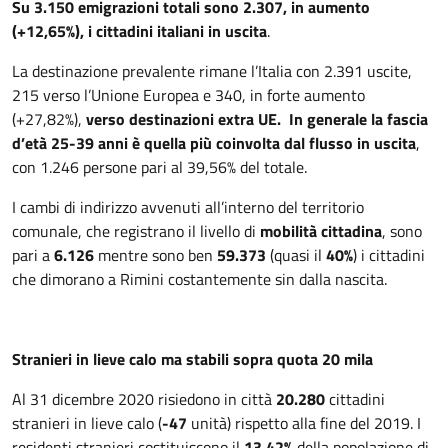
Su 3.150 emigrazioni totali sono 2.307, in aumento
(+12,65%), i cittadini italiani in uscita
.
La destinazione prevalente rimane l’Italia con 2.391 uscite,
215 verso l’Unione Europea e 340, in forte aumento
(+27,82%),
verso destinazioni extra UE. In generale la fascia
d’età 25-39 anni è quella più coinvolta dal flusso in uscita
,
con 1.246 persone pari al 39,56% del totale.
I cambi di indirizzo avvenuti all’interno del territorio
comunale, che registrano il livello di
mobilità cittadina
, sono
pari a
6.126
mentre sono ben
59.373
(quasi il
40%
) i cittadini
che dimorano a Rimini costantemente sin dalla nascita.
Stranieri in lieve calo ma stabili sopra quota 20 mila
Al 31 dicembre 2020 risiedono in città
20.280
cittadini
stranieri in lieve calo (
-47
unità) rispetto alla fine del 2019. I
residenti stranieri costituiscono il
13,42%
della popolazione di