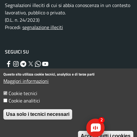
Segnalazioni illeciti di cui si abbia conoscenza in un contesto
lavorativo, pubblico o privato.
(D.L. n. 24/2023)
Procedi:
segnalazione illeciti
SEGUICI SU
Facebook
Instagram
Telegram
Twitter
WhatsApp
YouTube
Questo sito utilizza cookie tecnici, analytics e di terze parti
Maggiori informazioni
Menu piè di pagina
Informativa privacy
Note legali
Cookie tecnici
Dichiarazione di accessibilità
Cookie analitici
© Comune di Rimini. Tutti i diritti riservati.
Usa solo i tecnici necessari
2
Accetta tutti i cookies