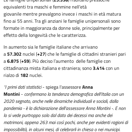
equivalenti tra maschi e femmine nell’età
giovanile mentre prevalgono invece i maschi in età matura
fino ai 55 anni. Tra gli anziani le famiglie unipersonali sono
formate in maggioranza da donne sole, principalmente per
effetto della longevità che le caratterizza.
In aumento sia le famiglie italiane che arrivano
a
57.302
nuclei (
+27
) che le famiglie di cittadini stranieri pari
a
6.875
(
+59
). Più deciso l’aumento delle famiglie con
cittadinanza mista italiana e straniera; sono
3.414
con un
rialzo di
182
nuclei.
"I primi dati statistici
- spiega l'assessore
Anna
Montini
-
confermano la tendenza demografica dell’Italia con un
2020 segnato, anche nelle dinamiche individuali e sociali, dalla
pandemia - è la dichiarazione dell’assessore Anna Montini -. E non
lo si vede purtroppo solo dal dato dei decessi ma anche dei
matrimoni, appena 263 mai così pochi, anche per evidenti ragioni di
impossibilità, in alcuni mesi, di celebrarli in chiesa o nei municipi.