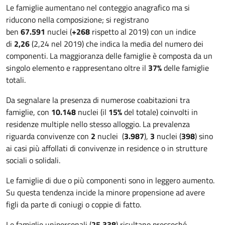
Le famiglie aumentano nel conteggio anagrafico ma si
riducono nella composizione; si registrano
ben
67.591
nuclei (
+268
rispetto al 2019) con un indice
di
2,26
(2,24 nel 2019) che indica la media del numero dei
componenti. La maggioranza delle famiglie è composta da un
singolo elemento e rappresentano oltre il
37%
delle famiglie
totali.
Da segnalare la presenza di numerose coabitazioni tra
famiglie, con
10.148
nuclei (il
15%
del totale) coinvolti in
residenze multiple nello stesso alloggio. La prevalenza
riguarda convivenze con
2
nuclei (
3.987
),
3
nuclei (
398
) sino
ai casi più affollati di convivenze in residence o in strutture
sociali o solidali.
Le famiglie di due o più componenti sono in leggero aumento.
Su questa tendenza incide la minore propensione ad avere
figli da parte di coniugi o coppie di fatto.
Le famiglie unipersonali (
25.338
) risultano pressoché