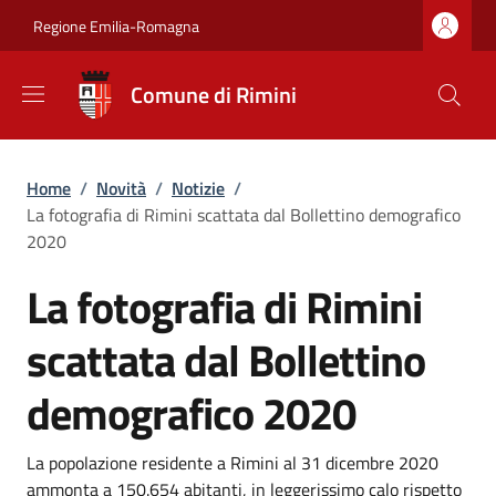
Salta al contenuto principale
Skip to footer content
Regione Emilia-Romagna
Comune di Rimini
Briciole di pane
Home
/
Novità
/
Notizie
/
La fotografia di Rimini scattata dal Bollettino demografico
2020
La fotografia di Rimini
scattata dal Bollettino
demografico 2020
Dettagli
Descrizione breve
La popolazione residente a Rimini al 31 dicembre 2020
ammonta a 150.654 abitanti, in leggerissimo calo rispetto