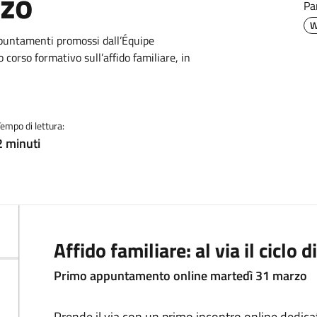
rzo
Pa
W
ppuntamenti promossi dall’Équipe
 corso formativo sull’affido familiare, in
Tempo di lettura:
2 minuti
Descrizione
Affido familiare: al via il ciclo
Primo appuntamento online martedì 31 marzo
Prende il via con un primo incontro online dedicato