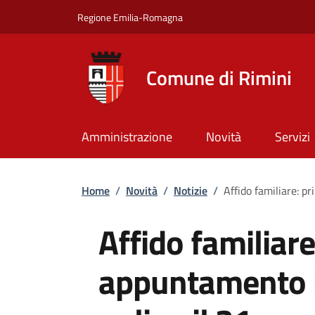
Salta al contenuto principale
Skip to footer content
Regione Emilia-Romagna
Comune di Rimini
Amministrazione
Novità
Servizi
Briciole di pane
Home
/
Novità
/
Notizie
/
Affido familiare: 
Affido familiar
appuntamento 