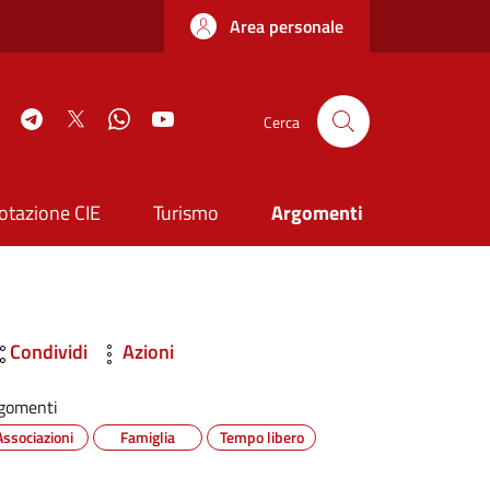
Area personale
book
Instagram
Telegram
Twitter
WhatsApp
YouTube
Cerca
otazione CIE
Turismo
Argomenti
Condividi
Azioni
gomenti
Associazioni
Famiglia
Tempo libero