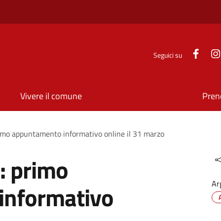
Face
Seguici su
Vivere il comune
Pren
primo appuntamento informativo online il 31 marzo
e: primo
Ar
informativo