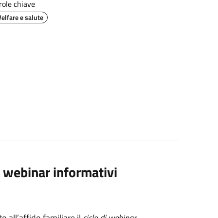
role chiave
elfare e salute
 di webinar informativi
 all’affido familiare il
ciclo di webinar