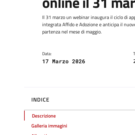
online il 31 ma
Dettagli
Descrizione breve
Il 31 marzo un webinar inaugura il ciclo di a
integrata Affido e Adozione e anticipa il nuovo
partenza nel mese di maggio.
Data:
17 Marzo 2026
INDICE
Descrizione
Galleria immagini