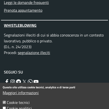
Leggi le domande frequenti
Prenota appuntamento
WHISTLEBLOWING
Segnalazioni illeciti di cui si abbia conoscenza in un contesto
lavorativo, pubblico o privato.
(D.L. n. 24/2023)
Procedi:
segnalazione illeciti
SEGUICI SU
Facebook
Instagram
Telegram
Twitter
WhatsApp
YouTube
Questo sito utilizza cookie tecnici, analytics e di terze parti
Maggiori informazioni
Menu piè di pagina
Informativa privacy
Note legali
Cookie tecnici
Cookie analitici