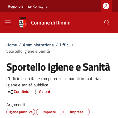
Salta al contenuto principale
Skip to footer content
Regione Emilia-Romagna
Comune di Rimini
Briciole di pane
Home
/
Amministrazione
/
Uffici
/
Sportello Igiene e Sanità
Sportello Igiene e Sanità
Dettagli
L'Ufficio esercita le competenze comunali in materia di
igiene e sanità pubblica
Condividi
Azioni
Argomenti
Igiene pubblica
Imposte
Imprese