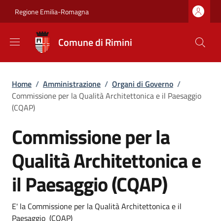
Salta al contenuto principale
Skip to footer content
Regione Emilia-Romagna
Comune di Rimini
Briciole di pane
Home
/
Amministrazione
/
Organi di Governo
/
Commissione per la Qualità Architettonica e il Paesaggio
(CQAP)
Commissione per la
Qualità Architettonica e
il Paesaggio (CQAP)
Dettagli
E' la Commissione per la Qualità Architettonica e il
Paesaggio (CQAP)