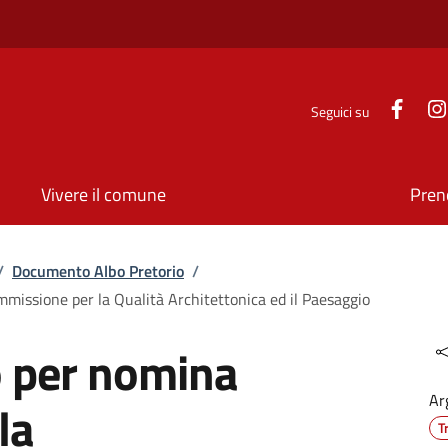
Face
Seguici su
Vivere il comune
Pren
/
Documento Albo Pretorio
/
missione per la Qualità Architettonica ed il Paesaggio
o per nomina
Ar
la
T