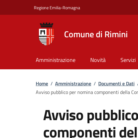
Salta al contenuto principale
Skip to footer content
Regione Emilia-Romagna
Comune di Rimini
Amministrazione
Novità
Servizi
Briciole di pane
Home
/
Amministrazione
/
Documenti e Dati
Avviso pubblico per nomina componenti della Com
Avviso pubblic
componenti del