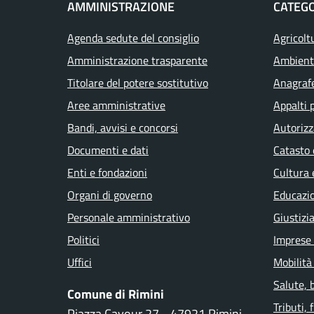
AMMINISTRAZIONE
CATEGO
Agenda sedute del consiglio
Agricolt
Amministrazione trasparente
Ambient
Titolare del potere sostitutivo
Anagrafe
Aree amministrative
Appalti 
Bandi, avvisi e concorsi
Autorizz
Documenti e dati
Catasto 
Enti e fondazioni
Cultura 
Organi di governo
Educazi
Personale amministrativo
Giustizi
Politici
Imprese
Uffici
Mobilità
Salute, 
Comune di Rimini
Tributi,
Piazza Cavour 27 - 47921 Rimini