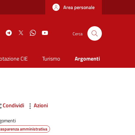
Area personale
book
Instagram
Telegram
Twitter
WhatsApp
YouTube
Cerca
otazione CIE
Turismo
Argomenti
Condividi
Azioni
gomenti
rasparenza amministrativa