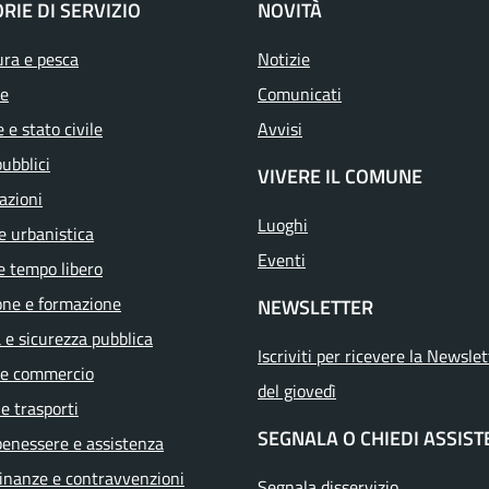
RIE DI SERVIZIO
NOVITÀ
ura e pesca
Notizie
e
Comunicati
 e stato civile
Avvisi
pubblici
VIVERE IL COMUNE
azioni
Luoghi
e urbanistica
Eventi
e tempo libero
one e formazione
NEWSLETTER
a e sicurezza pubblica
Iscriviti per ricevere la Newslet
 e commercio
del giovedì
 e trasporti
SEGNALA O CHIEDI ASSIS
benessere e assistenza
 finanze e contravvenzioni
Segnala disservizio