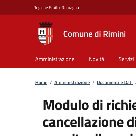
Salta al contenuto principale
Skip to footer content
Regione Emilia-Romagna
Comune di Rimini
Amministrazione
Novità
Servizi
Briciole di pane
Home
/
Amministrazione
/
Documenti e Dati
Modulo di richi
cancellazione d