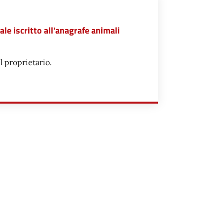
le iscritto all'anagrafe animali
l proprietario.
IETARIO DI ANIMALE ISCRITTO ALL'ANAGRAFE ANIMALI D'AFFEZ