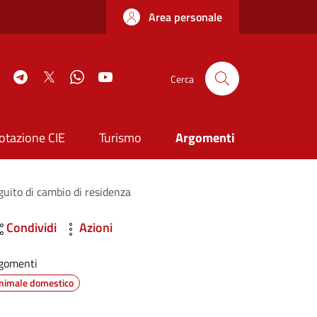
Area personale
book
Instagram
Telegram
Twitter
WhatsApp
YouTube
Cerca
otazione CIE
Turismo
Argomenti
guito di cambio di residenza
Condividi
Azioni
gomenti
nimale domestico