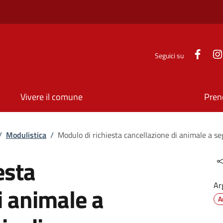
Face
Seguici su
Vivere il comune
Pren
/
Modulistica
/
Modulo di richiesta cancellazione di animale a se
esta
Ar
i animale a
A