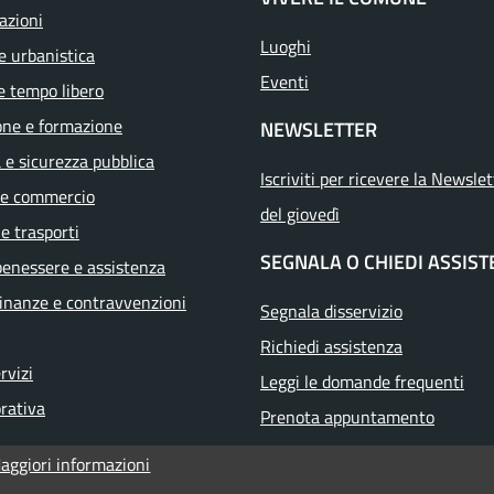
azioni
Luoghi
e urbanistica
Eventi
e tempo libero
one e formazione
NEWSLETTER
a e sicurezza pubblica
Iscriviti per ricevere la Newslet
 e commercio
del giovedì
 e trasporti
SEGNALA O CHIEDI ASSIS
benessere e assistenza
 finanze e contravvenzioni
Segnala disservizio
Richiedi assistenza
ervizi
Leggi le domande frequenti
orativa
Prenota appuntamento
aggiori informazioni