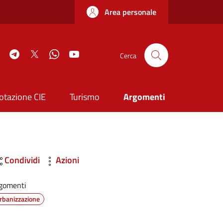
Area personale
book
Instagram
Telegram
Twitter
WhatsApp
YouTube
Cerca
otazione CIE
Turismo
Argomenti
Condividi
Azioni
gomenti
rbanizzazione