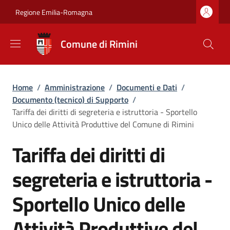
Salta al contenuto principale
Skip to footer content
Regione Emilia-Romagna
Comune di Rimini
Briciole di pane
Home
/
Amministrazione
/
Documenti e Dati
/
Documento (tecnico) di Supporto
/
Tariffa dei diritti di segreteria e istruttoria - Sportello
Unico delle Attività Produttive del Comune di Rimini
Tariffa dei diritti di
segreteria e istruttoria -
Sportello Unico delle
Attività Produttive del